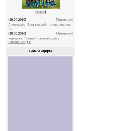
[
Зенит
]
[29.04.2010]
[
Интервью
]
А.Кержаков: Этот гол забит очень вовремя
(
0
)
[28.03.2010]
[
Интервью
]
Кержаков: "Зенит" - сильнейший в
чемпионате
(
1
)
Бомбандиры