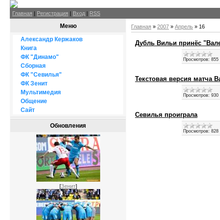
Главная
|
Регистрация
|
Вход
|
RSS
Меню
Главная
»
2007
»
Апрель
»
16
Александр Кержаков
Дубль Вильи принёс "Вал
Книга
ФК "Динамо"
Просмотров:
855
Сборная
ФК "Севилья"
Текстовая версия матча 
ФК Зенит
Мультимедия
Просмотров:
930
Общение
Сайт
Севилья проиграла
Обновления
Просмотров:
828
[
Зенит
]