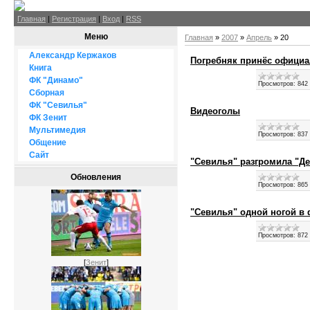
Главная
|
Регистрация
|
Вход
|
RSS
Меню
Главная
»
2007
»
Апрель
»
20
Александр Кержаков
Погребняк принёс официа
Книга
ФК "Динамо"
Просмотров:
842
Сборная
ФК "Севилья"
Видеоголы
ФК Зенит
Мультимедия
Просмотров:
837
Общение
Сайт
"Севилья" разгромила "Де
Обновления
Просмотров:
865
"Севилья" одной ногой в
Просмотров:
872
[
Зенит
]