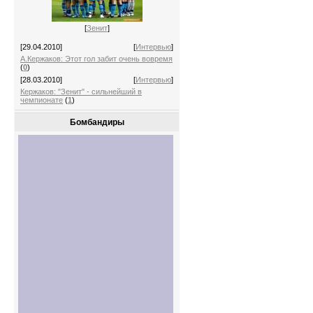
[
Зенит
]
[29.04.2010]
[
Интервью
]
А.Кержаков: Этот гол забит очень вовремя
(
0
)
[28.03.2010]
[
Интервью
]
Кержаков: "Зенит" - сильнейший в
чемпионате
(
1
)
Бомбандиры