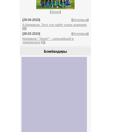
[
Зенит
]
[29.04.2010]
[
Интервью
]
А.Кержаков: Этот гол забит очень вовремя
(
0
)
[28.03.2010]
[
Интервью
]
Кержаков: "Зенит" - сильнейший в
чемпионате
(
1
)
Бомбандиры