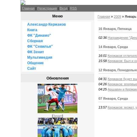
Главная
|
Регистрация
|
Вход
|
RSS
Меню
Главная
»
2009
»
Январь
Александр Кержаков
16 Января, Пятница
Книга
ФК "Динамо"
02:36
Награждение "Дин
Сборная
ФК "Севилья"
14 Января, Среда
ФК Зенит
16:01
Кержаков отличил
Мультимедия
15:58
Кержаков: Был и 
Общение
Сайт
12 Января, Понедельн
Обновления
04:31
Кержаков будет вы
04:26
Кержаков: впервые
04:25
Аршавин и Кержак
07 Января, Среда
13:57
Кержаков: может, 
[
Зенит
]