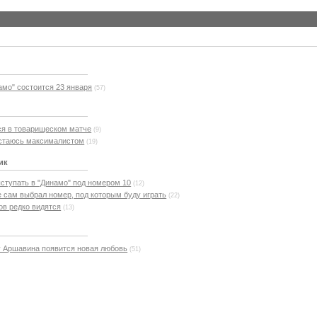
амо" состоится 23 января
(57)
ся в товарищеском матче
(9)
остаюсь максималистом
(19)
ик
ступать в "Динамо" под номером 10
(12)
 сам выбрал номер, под которым буду играть
(22)
ов редко видятся
(13)
у Аршавина появится новая любовь
(51)