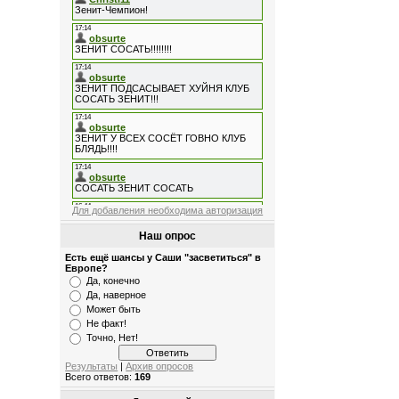
Для добавления необходима авторизация
Наш опрос
Есть ещё шансы у Саши "засветиться" в
Европе?
Да, конечно
Да, наверное
Может быть
Не факт!
Точно, Нет!
Результаты
|
Архив опросов
Всего ответов:
169