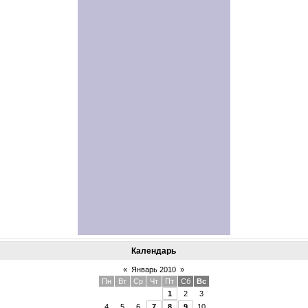
Календарь
«
Январь 2010
»
Пн
Вт
Ср
Чт
Пт
Сб
Вс
1
2
3
4
5
6
7
8
9
10