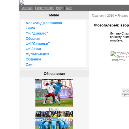
Главная
|
Регистрация
|
Вход
|
RSS
Меню
Главная
»
2010
»
Январь
Александр Кержаков
Фотогалерея: втор
Книга
ФК "Динамо"
Лучано Спал
вашему вним
Сборная
голубые.
ФК "Севилья"
ФК Зенит
Мультимедия
Общение
Сайт
Обновления
Прос
[
Зенит
]