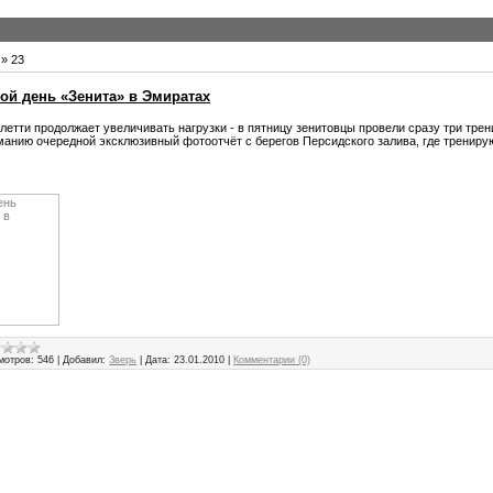
»
23
ой день «Зенита» в Эмиратах
летти продолжает увеличивать нагрузки - в пятницу зенитовцы провели сразу три тре
анию очередной эксклюзивный фотоотчёт с берегов Персидского залива, где трениру
мотров:
546
|
Добавил:
Зверь
|
Дата:
23.01.2010
|
Комментарии (0)