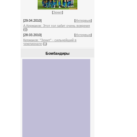
[
Зенит
]
[29.04.2010]
[
Интервью
]
А.Кержаков: Этот гол забит очень вовремя
(
0
)
[28.03.2010]
[
Интервью
]
Кержаков: "Зенит" - сильнейший в
чемпионате
(
1
)
Бомбандиры