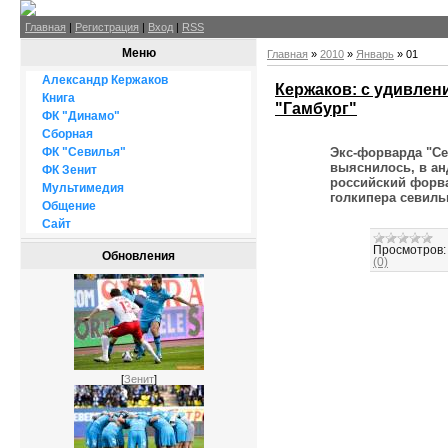
Главная
|
Регистрация
|
Вход
|
RSS
Меню
Главная
»
2010
»
Январь
»
01
Александр Кержаков
Кержаков: с удивлен
Книга
"Гамбург"
ФК "Динамо"
Сборная
ФК "Севилья"
Экс-форварда "Се
выяснилось, в ан
ФК Зенит
российский форв
Мультимедия
голкипера севиль
Общение
Сайт
Просмотров:
Обновления
(0)
[
Зенит
]