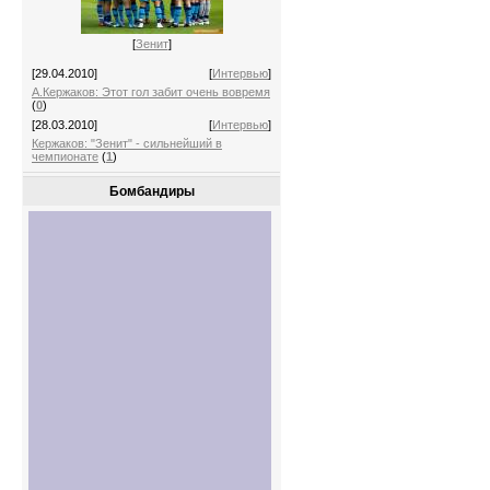
[
Зенит
]
[29.04.2010]
[
Интервью
]
А.Кержаков: Этот гол забит очень вовремя
(
0
)
[28.03.2010]
[
Интервью
]
Кержаков: "Зенит" - сильнейший в
чемпионате
(
1
)
Бомбандиры