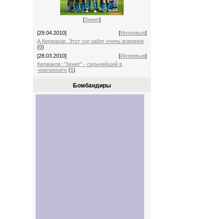
[
Зенит
]
[29.04.2010]
[
Интервью
]
А.Кержаков: Этот гол забит очень вовремя
(
0
)
[28.03.2010]
[
Интервью
]
Кержаков: "Зенит" - сильнейший в
чемпионате
(
1
)
Бомбандиры