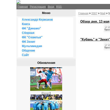
Главная
|
Регистрация
|
Вход
|
RSS
Меню
Главная
»
2007
»
Май
»
1
Александр Кержаков
Обзор дня. 13 мая
Книга
ФК "Динамо"
Прос
Сборная
ФК "Севилья"
"Кубань" и "Зени
ФК Зенит
Мультимедия
Прос
Общение
Сайт
Обновления
[
Зенит
]