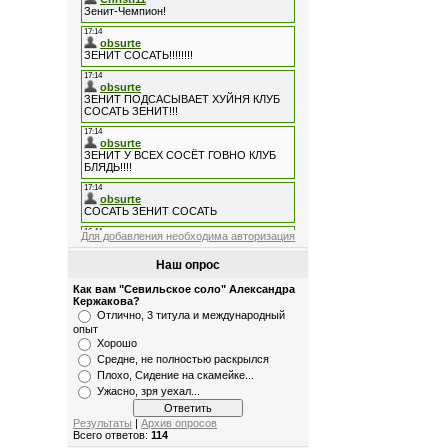
Для добавления необходима авторизация
Наш опрос
Как вам "Севильское соло" Александра
Кержакова?
Отлично, 3 титула и международный
опыт
Хорошо
Средне, не полностью раскрылся
Плохо, Сидение на скамейке...
Ужасно, зря уехал...
Результаты
|
Архив опросов
Всего ответов:
114