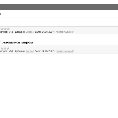
4
мотров:
742
|
Добавил:
Зверь
|
Дата:
14.05.2007
|
Комментарии (0)
т" разошлись миром
мотров:
750
|
Добавил:
Зверь
|
Дата:
14.05.2007
|
Комментарии (0)