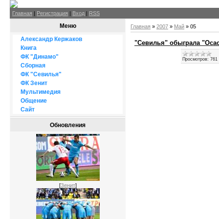
Главная
|
Регистрация
|
Вход
|
RSS
Меню
Главная
»
2007
»
Май
»
05
Александр Кержаков
"Севилья" обыграла "Осас
Книга
ФК "Динамо"
Просмотров:
761
Сборная
ФК "Севилья"
ФК Зенит
Мультимедия
Общение
Сайт
Обновления
[
Зенит
]