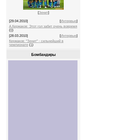
[
Зенит
]
[29.04.2010]
[
Интервью
]
А.Кержаков: Этот гол забит очень вовремя
(
0
)
[28.03.2010]
[
Интервью
]
Кержаков: "Зенит" - сильнейший в
чемпионате
(
1
)
Бомбандиры