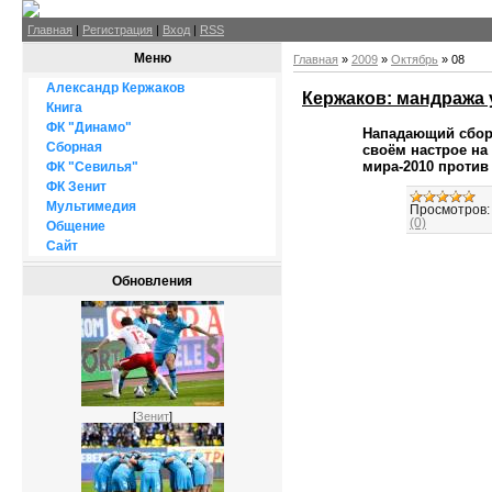
Главная
|
Регистрация
|
Вход
|
RSS
Меню
Главная
»
2009
»
Октябрь
»
08
Александр Кержаков
Кержаков: мандража у
Книга
ФК "Динамо"
Нападающий сборн
Сборная
своём настрое на
мира-2010 против
ФК "Севилья"
ФК Зенит
Мультимедия
Просмотров:
(0)
Общение
Сайт
Обновления
[
Зенит
]