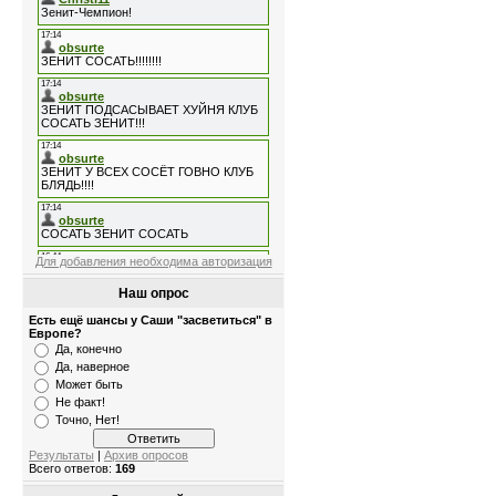
Для добавления необходима авторизация
Наш опрос
Есть ещё шансы у Саши "засветиться" в
Европе?
Да, конечно
Да, наверное
Может быть
Не факт!
Точно, Нет!
Результаты
|
Архив опросов
Всего ответов:
169