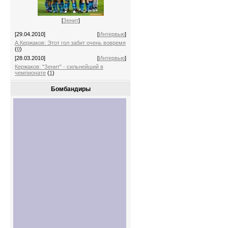
[
Зенит
]
[29.04.2010]
[
Интервью
]
А.Кержаков: Этот гол забит очень вовремя
(
0
)
[28.03.2010]
[
Интервью
]
Кержаков: "Зенит" - сильнейший в
чемпионате
(
1
)
Бомбандиры