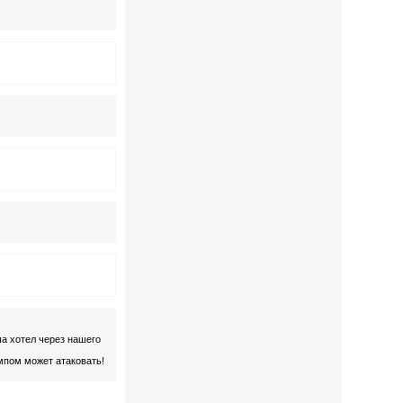
ша хотел через нашего
мпом может атаковать!