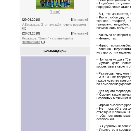
- Подобные ситуации 
передней линии атаки 
[
Зенит
]
- Вы, что называется
- Как и любой другой.
[29.04.2010]
[
Интервью
]
тесноте штрафной, чт
предельно неудобен.
А.Кержаков: Этот гол забит очень вовремя
возможность поймать 
(
0
)
[28.03.2010]
[
Интервью
]
- Как было во втором 
- Именно так.
Кержаков: "Зенит" - сильнейший в
чемпионате
(
1
)
- Игра с такими хавбе
- Конечно. Полузащита
Бомбандиры
но строгости и надежн
- Но после ухода в "З
- Думаю, даже несмот
коррективы в свою игру
- Разговоры, что, мол
- А я на них попрост
гадкое чувство тревог
по самолюбию ударило
- Для одного форварда
- Смотря какую польз
незабитых мячей нет и
- Игроки высокого уро
- Нет, пока об этом 
отъезда в Испанию. Я 
чтобы поставить макс
остаюсь им.
- Вы упрямый человек
- Упрямство в хороше