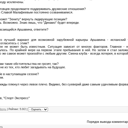
воду исключены.
нитовцев продолжаете поддерживать дружеские отношения?
и Славой Малафеевым постоянно созваниваемся.
ожет "Зениту" вернуть лидирующие позиции?
ь. Возможно. Знаю лишь, что "Динамо" будет впереди.
 касающийся Аршавина, ответите?
.
то лучший вариант для возможной зарубежной карьеры Аршавина - испанский ч
согласитесь с этим?
нее не может быть известным. Ситуация зависит от многих факторов. Главное - 
алось. По крайней мере на первом этапе пребывания в ней. Но затем я стал залож
о же самое может произойти с любым другим. Смена клуба - всегда лотерея, в которой
ам такие обстоятельства не грозят, так?
 не из тех, кто любит загадывать на будущее.
ебе в наступающем сезоне?
вм.
трижды плюнул через левое плечо. Видимо, без суеверий даже самым удачливым форва
ов, "Спорт-Экспресс"
Зверь
|
Рейтинг
: 5.0/2 |
Порядок вывода комментар
21)