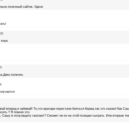
льно полезный сайтик. Удачи
ать!
12)
 язык
)
.
7)
ка.Дико полезно.
8)
получается
вай вперед и забивай! То,что вратари перестали бояться Кержа,так это сказки! Как Са
сить ? Я помню это.
о, Сашу в полузащиту сватают? Сможет ли он на этой позиции сыграть. Или вторым те