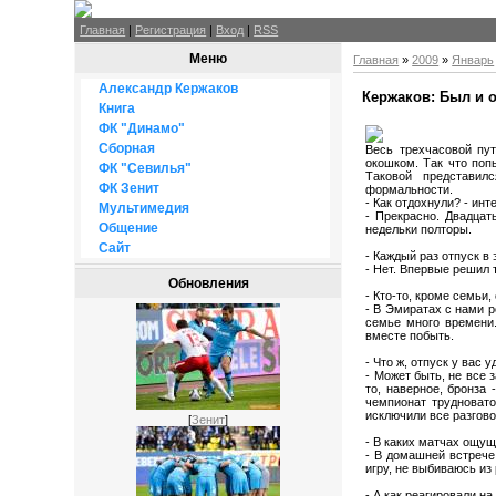
Главная
|
Регистрация
|
Вход
|
RSS
Меню
Главная
»
2009
»
Январь
Александр Кержаков
Кержаков: Был и 
Книга
ФК "Динамо"
Сборная
Весь трехчасовой пу
окошком. Так что поп
ФК "Севилья"
Таковой представил
ФК Зенит
формальности.
- Как отдохнули? - ин
Мультимедия
- Прекрасно. Двадцат
Общение
недельки полторы.
Сайт
- Каждый раз отпуск в
- Нет. Впервые решил 
Обновления
- Кто-то, кроме семьи
- В Эмиратах с нами р
семье много времени.
вместе побыть.
- Что ж, отпуск у вас
- Может быть, не все 
то, наверное, бронза
чемпионат трудновато
исключили все разгово
[
Зенит
]
- В каких матчах ощу
- В домашней встрече
игру, не выбиваюсь из
- А как реагировали н