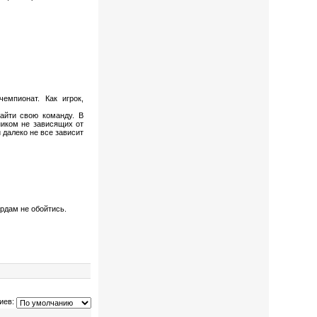
емпионат. Как игрок,
найти свою команду. В
ником не зависящих от
 далеко не все зависит
рдам не обойтись.
иев: