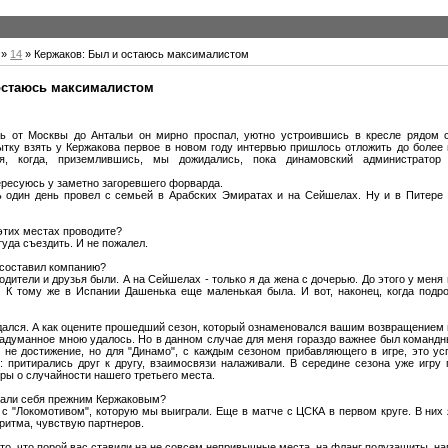
»
14
» Кержаков: Был и остаюсь максималистом
остаюсь максималистом
ть от Москвы до Антальи он мирно проспал, уютно устроившись в кресле рядом 
ытку взять у Кержакова первое в новом году интервью пришлось отложить до более
ся, когда, приземлившись, мы дожидались, пока динамовский администратор
тересуюсь у заметно загоревшего форварда.
ь один день провел с семьей в Арабских Эмиратах и на Сейшелах. Ну и в Питере
 этих местах проводите?
туда съездить. И не пожалел.
, составил компанию?
одители и друзья были. А на Сейшелах - только я да жена с дочерью. До этого у меня
 К тому же в Испании Дашенька еще маленькая была. И вот, наконец, когда подр
 удался. А как оцените прошедший сезон, который ознаменовался вашим возвращением
задуманное мною удалось. Но в данном случае для меня гораздо важнее был командны
 - не достижение, но для "Динамо", с каждым сезоном прибавляющего в игре, это ус
: притирались друг к другу, взаимосвязи налаживали. В середине сезона уже игру 
ры о случайности нашего третьего места.
щали себя прежним Кержаковым?
 с "Локомотивом", которую мы выиграли. Еще в матче с ЦСКА в первом круге. В них 
 ритма, чувствую партнеров.
а то, что порой вас ставили на не совсем непривычные места, на фланг полузащиты, н