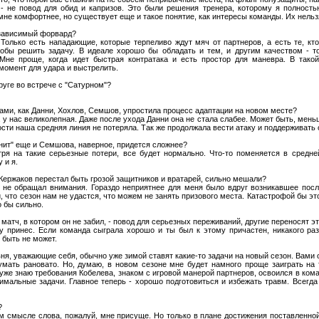
- не повод для обид и капризов. Это были решения тренера, которому я полность
мне комфортнее, но существует еще и такое понятие, как интересы команды. Их нельз
, зависимый форвард?
 Только есть нападающие, которые терпеливо ждут мяч от партнеров, а есть те, кт
обы решить задачу. В идеале хорошо бы обладать и тем, и другим качеством - т
 Мне проще, когда идет быстрая контратака и есть простор для маневра. В тако
момент для удара и выстрелить.
круге во встрече с "Сатурном"?
ками, как Данни, Хохлов, Семшов, упростила процесс адаптации на новом месте?
 у нас великолепная. Даже после ухода Данни она не стала слабее. Может быть, мень
ости наша средняя линия не потеряла. Так же продолжала вести атаку и поддерживать 
енит" еще и Семшова, наверное, придется сложнее?
ря на такие серьезные потери, все будет нормально. Что-то поменяется в средней
 и я.
, Кержаков перестал быть грозой защитников и вратарей, сильно мешали?
у не обращал внимания. Гораздо неприятнее для меня было вдруг возникавшее пос
и, что сезон нам не удастся, что можем не занять призового места. Катастрофой бы это
 бы сильно.
 матч, в котором он не забил, - повод для серьезных переживаний, другие переносят э
у принес. Если команда сыграла хорошо и ты был к этому причастен, никакого ра
 быть не может.
вня, уважающие себя, обычно уже зимой ставят какие-то задачи на новый сезон. Вами
думать рановато. Но, думаю, в новом сезоне мне будет намного проще заиграть на 
уже знаю требования Кобелева, знаком с игровой манерой партнеров, освоился в кома
имальные задачи. Главное теперь - хорошо подготовиться и избежать травм. Всегд
?
м смысле слова, пожалуй, мне присуще. Но только в плане достижения поставленной