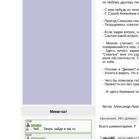
по любому другому по
- С кем-нибудь из зе
- С Сашей Анюковым 
- Приход Семшова пом
- Затрудняюсь ответит
- Если задам вопрос,
- Смотря какой вопрос
- Многие считают, ч
поварившийся в нем, 
- Здесь ничего зара
"Севилье" мне это уд
меня обстоятельств. Т
от тебя.
- Похоже, в "Динамо" в
- Хочется верить. Но я
- Чего бы пожелали с
- Провести его без тра
...И здесь Кержаков 
Автор: Александр Льв
Мини-чат
Просмотров
: 948 |
Добавил
:
Всего комментариев
:
7
7
alex265
(18.03.2009 12: