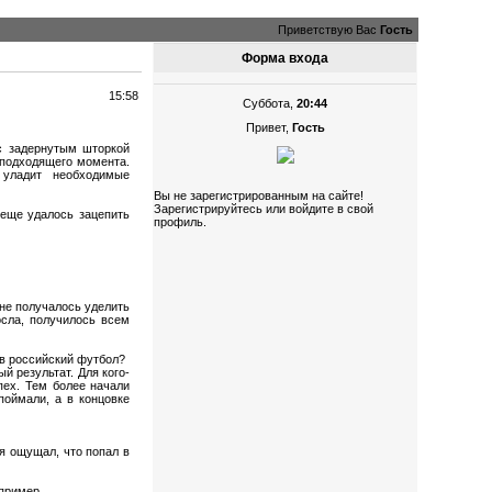
Приветствую Вас
Гость
Форма входа
15:58
Суббота,
20:44
Привет,
Гость
с задернутым шторкой
 подходящего момента.
 уладит необходимые
Вы не зарегистрированным на сайте!
Зарегистрируйтесь или войдите в свой
 еще удалось зацепить
профиль.
 не получалось уделить
осла, получилось всем
 в российский футбол?
й результат. Для кого-
пех. Тем более начали
поймали, а в концовке
я ощущал, что попал в
апример.