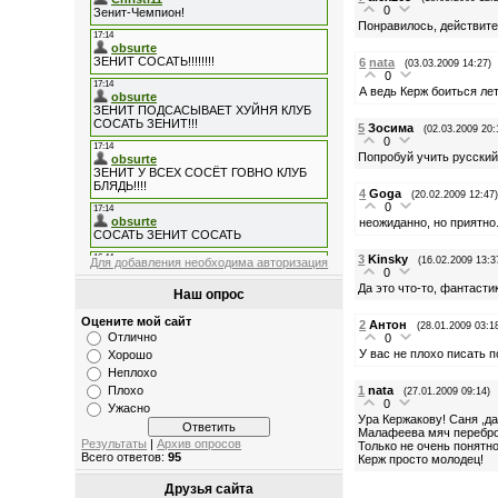
0
Понравилось, действите
6
nata
(03.03.2009 14:27)
0
А ведь Керж боиться лет
5
Зосима
(02.03.2009 20:
0
Попробуй учить русский
4
Goga
(20.02.2009 12:47
0
неожиданно, но приятно
3
Kinsky
(16.02.2009 13:3
Для добавления необходима авторизация
0
Да это что-то, фантасти
Наш опрос
Оцените мой сайт
2
Антон
(28.01.2009 03:1
Отлично
0
У вас не плохо писать 
Хорошо
Неплохо
1
nata
Плохо
(27.01.2009 09:14)
0
Ужасно
Ура Кержакову! Саня ,да
Малафеева мяч перебро
Результаты
|
Архив опросов
Только не очень понятн
Всего ответов:
95
Керж просто молодец!
Друзья сайта