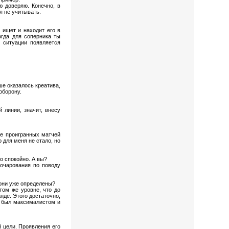
ю доверяю. Конечно, в
я не учитывать.
о ищет и находит его в
огда для соперника ты
й ситуации появляется
ше оказалось креатива,
оборону.
 линии, значит, внесу
ле проигранных матчей
 для меня не стало, но
то спокойно. А вы?
зочарования по поводу
 они уже определены?
том же уровне, что до
нде. Этого достаточно,
а был максималистом и
 цели. Проявления его