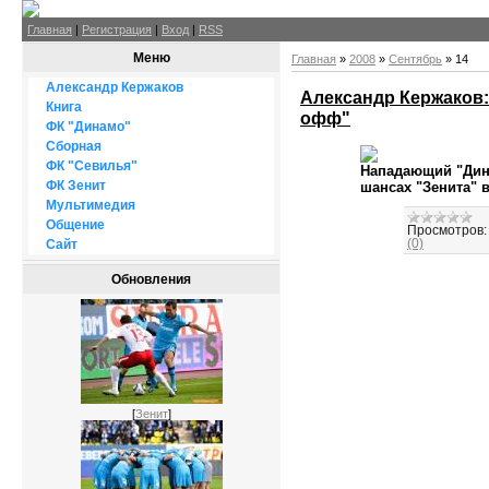
Главная
|
Регистрация
|
Вход
|
RSS
Меню
Главная
»
2008
»
Сентябрь
»
14
Александр Кержаков
Александр Кержаков: 
Книга
офф"
ФК "Динамо"
Сборная
ФК "Севилья"
Нападающий "Дин
ФК Зенит
шансах "Зенита" 
Мультимедия
Общение
Просмотров:
(0)
Сайт
Обновления
[
Зенит
]