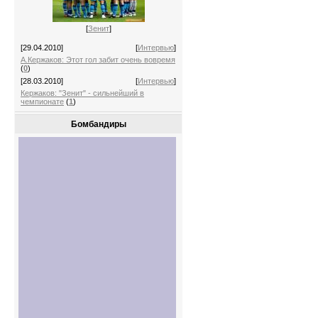
[
Зенит
]
[29.04.2010]
[
Интервью
]
А.Кержаков: Этот гол забит очень вовремя
(
0
)
[28.03.2010]
[
Интервью
]
Кержаков: "Зенит" - сильнейший в
чемпионате
(
1
)
Бомбандиры