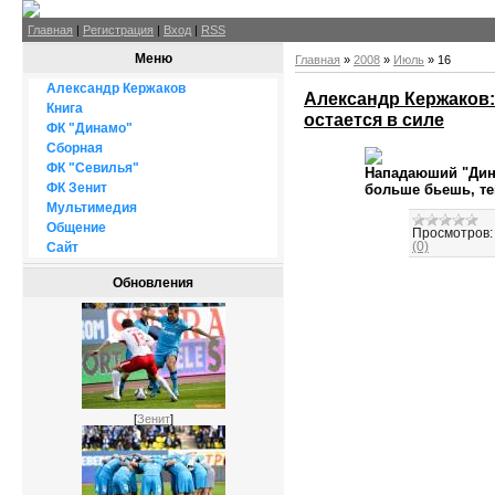
Главная
|
Регистрация
|
Вход
|
RSS
Меню
Главная
»
2008
»
Июль
»
16
Александр Кержаков
Александр Кержаков:
Книга
остается в силе
ФК "Динамо"
Сборная
ФК "Севилья"
Нападаюший "Дина
ФК Зенит
больше бьешь, т
Мультимедия
Общение
Просмотров:
(0)
Сайт
Обновления
[
Зенит
]