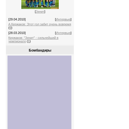
[
Зенит
]
[29.04.2010]
[
Интервью
]
А.Кержаков: Этот гол забит очень вовремя
(
0
)
[28.03.2010]
[
Интервью
]
Кержаков: "Зенит" - сильнейший в
чемпионате
(
1
)
Бомбандиры