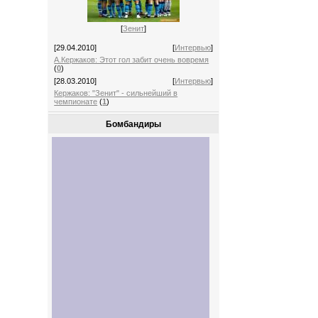
[
Зенит
]
[29.04.2010]
[
Интервью
]
А.Кержаков: Этот гол забит очень вовремя
(
0
)
[28.03.2010]
[
Интервью
]
Кержаков: "Зенит" - сильнейший в
чемпионате
(
1
)
Бомбандиры