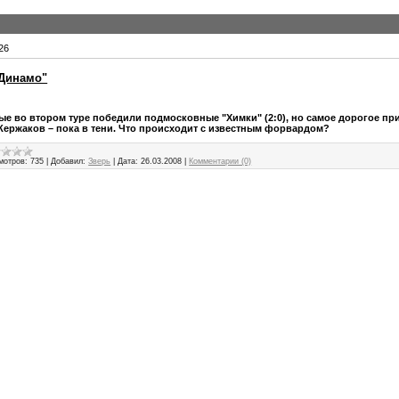
26
"Динамо"
ые во втором туре победили подмосковные "Химки" (2:0), но самое дорогое пр
Кержаков – пока в тени. Что происходит с известным форвардом?
мотров:
735
|
Добавил:
Зверь
|
Дата:
26.03.2008
|
Комментарии (0)