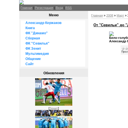
Главная
|
Регистрация
|
Вход
|
RSS
Меню
Главная
»
2008
»
Март
»
Александр Кержаков
От "Севильи" до 
Книга
ФК "Динамо"
Бело-голуб
Сборная
Александр 
ФК "Севилья"
ФК Зенит
Прос
Мультимедия
Общение
Сайт
Обновления
[
Зенит
]