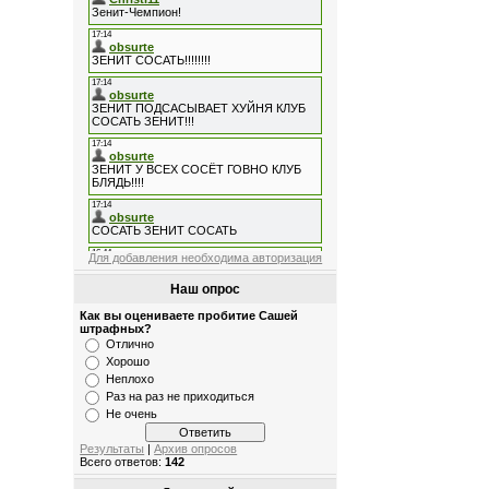
Для добавления необходима авторизация
Наш опрос
Как вы оцениваете пробитие Сашей
штрафных?
Отлично
Хорошо
Неплохо
Раз на раз не приходиться
Не очень
Результаты
|
Архив опросов
Всего ответов:
142