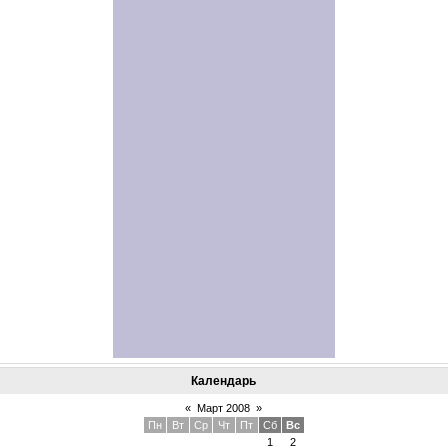
Календарь
«
Март 2008
»
Пн
Вт
Ср
Чт
Пт
Сб
Вс
1
2