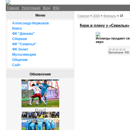
Главная
|
Регистрация
|
Вход
|
RSS
Меню
Главная
»
2008
»
Февраль
»
18
Александр Кержаков
Керж в плену у «Севильи»
Книга
ФК "Динамо"
Испанцы продают св
Сборная
евро
ФК "Севилья"
ФК Зенит
Просмотров:
830
Мультимедия
Общение
Сайт
Обновления
[
Зенит
]