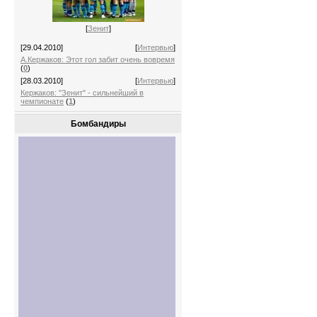
[
Зенит
]
[29.04.2010]
[
Интервью
]
А.Кержаков: Этот гол забит очень вовремя
(
0
)
[28.03.2010]
[
Интервью
]
Кержаков: "Зенит" - сильнейший в
чемпионате
(
1
)
Бомбандиры