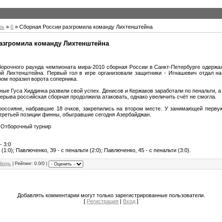
рь
»
6
» Сборная России разгромила команду Лихтенштейна
азгромила команду Лихтенштейна
тборочного раунда чемпионата мира-2010 сборная России в Санкт-Петербурге одержа
й Лихтенштейна. Первый гол в игре организовали защитники - Игнашевич отдал на
ром поразил ворота соперника.
ные Гуса Хиддинка развили свой успех. Денисов и Кержаков заработали по пенальти, 
ерыва российская сборная продолжила атаковать, однако увеличить счёт не смогла.
россияне, набравшие 18 очков, закрепились на втором месте. У занимающей перву
 третьей позиции финны, обыгравшие сегодня Азербайджан.
 Отборочный турнир
- 3:0
(1:0); Павлюченко, 39 - с пенальти (2:0); Павлюченко, 45 - с пенальти (3:0).
Зверь
|
Рейтинг
: 0.0/0 |
Добавлять комментарии могут только зарегистрированные пользователи.
[
Регистрация
|
Вход
]