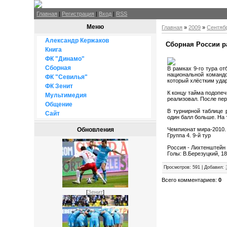
Главная
|
Регистрация
|
Вход
|
RSS
Меню
Главная
»
2009
»
Сентяб
Александр Кержаков
Сборная России р
Книга
ФК "Динамо"
Сборная
В рамках 9-го тура о
национальной командо
ФК "Севилья"
который хлёстким уда
ФК Зенит
К концу тайма подопеч
Мультимедия
реализовал. После пер
Общение
В турнирной таблице 
Сайт
один балл больше. На
Чемпионат мира-2010.
Обновления
Группа 4. 9-й тур
Россия - Лихтенштейн 
Голы: В.Березуцкий, 18 
Просмотров
: 591 |
Добавил
:
Всего комментариев
:
0
[
Зенит
]