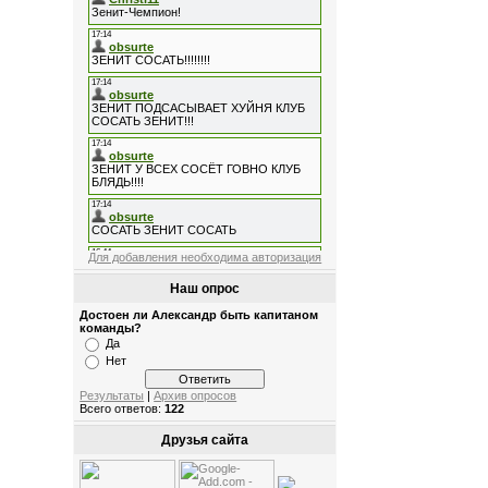
Для добавления необходима авторизация
Наш опрос
Достоен ли Александр быть капитаном
команды?
Да
Нет
Результаты
|
Архив опросов
Всего ответов:
122
Друзья сайта