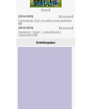
[
Зенит
]
[29.04.2010]
[
Интервью
]
А.Кержаков: Этот гол забит очень вовремя
(
0
)
[28.03.2010]
[
Интервью
]
Кержаков: "Зенит" - сильнейший в
чемпионате
(
1
)
Бомбандиры