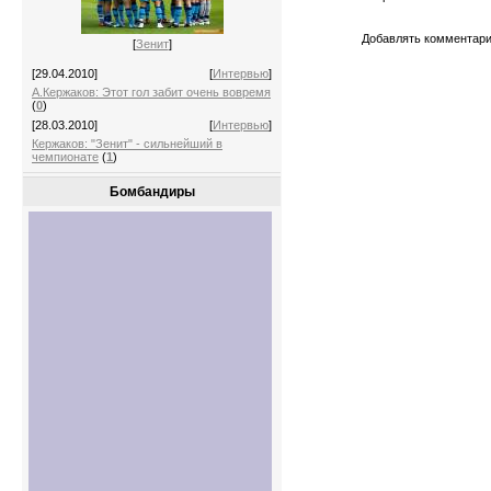
Добавлять комментари
[
Зенит
]
[29.04.2010]
[
Интервью
]
А.Кержаков: Этот гол забит очень вовремя
(
0
)
[28.03.2010]
[
Интервью
]
Кержаков: "Зенит" - сильнейший в
чемпионате
(
1
)
Бомбандиры