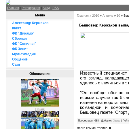
Главная
|
Регистрация
|
Вход
|
RSS
Меню
Главная
»
2010
»
Апрель
»
10
» Быш
Александр Кержаков
Бышовец: Кержаков выпад
Книга
ФК "Динамо"
Сборная
ФК "Севилья"
ФК Зенит
Мультимедия
Общение
Сайт
Известный специалист
Обновления
его взгляд, нападающе
удалось отличиться в э
"Он вообще обычно не
всяком случае так был
нацелен на ворота, мно
командной и комбина
[
Зенит
]
Бышовец газете "Спорт 
Просмотров
: 688 |
Добавил
:
Зверь
|
Рейт
Всего комментариев
:
0