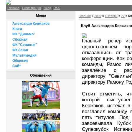
Главная
|
Регистрация
|
Вход
|
RSS
Меню
Главная
»
2007
»
Октябрь
»
27
» Кл
Александр Кержаков
Клуб Александра Кержаков
Книга
ФК "Динамо"
Сборная
Главный тренер ис
ФК "Севилья"
одностороннем по
ФК Зенит
отказавшись от тр
Мультимедия
конференции. Как с
Общение
команды, Рамос ли
Сайт
заявление о раст
директору "Севиль
Обновления
директору Рамону Ро
Стоит отметить, чт
которой выступае
Кержаков, истекал в
возглавил команду 
[
Зенит
]
пять титулов. Под 
завоевывала Кубо
Суперкубок Испан