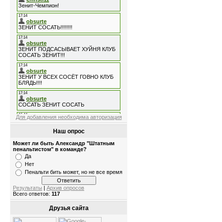
Для добавления необходима авторизация
Наш опрос
Может ли быть Александр "Штатным
пенальтистом" в команде?
Да
Нет
Пенальти бить может, но не все время
Результаты
|
Архив опросов
Всего ответов:
117
Друзья сайта