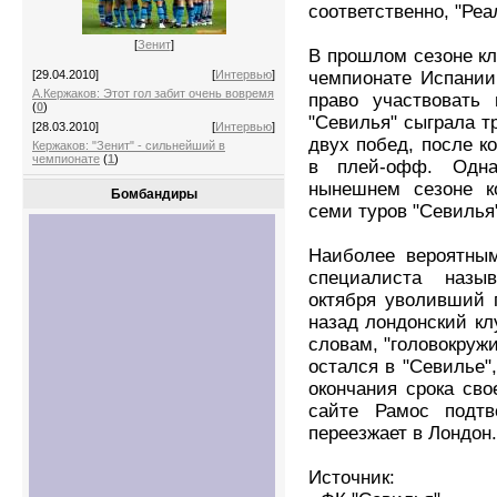
соответственно, "Реа
[
Зенит
]
В прошлом сезоне кл
чемпионате Испании
[29.04.2010]
[
Интервью
]
А.Кержаков: Этот гол забит очень вовремя
право участвовать
(
0
)
"Севилья" сыграла т
[28.03.2010]
[
Интервью
]
двух побед, после к
Кержаков: "Зенит" - сильнейший в
чемпионате
(
1
)
в плей-офф. Одна
нынешнем сезоне к
Бомбандиры
семи туров "Севилья"
Наиболее вероятным
специалиста назыв
октября уволивший 
назад лондонский кл
словам, "головокружи
остался в "Севилье"
окончания срока сво
сайте Рамос подт
переезжает в Лондон.
Источник: