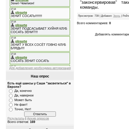
"законсервировав" т
команды.
Просмотров
: 739 |
Добавил
:
Зверь
|
Рейт
Всего комментариев
:
0
Добавлять комментари
Для добавления необходима авторизация
Наш опрос
Есть ещё шансы у Саши "засветиться" в
Европе?
Да, конечно
Да, наверное
Может быть
Не факт!
Точно, Нет!
Результаты
|
Архив опросов
Всего ответов:
169