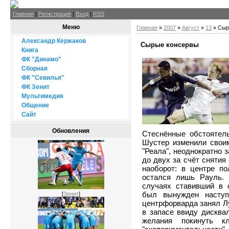
Главная
|
Регистрация
|
Вход
|
RSS
Меню
Главная
»
2007
»
Август
»
13
» Сыр
Александр Кержаков
Сырые консервы
Книга
ФК "Динамо"
Сборная
ФК "Севилья"
ФК Зенит
Мультимедия
Общение
Сайт
Обновления
Стеснённые обстоятел
Шустер изменили свои
"Реала", неоднократно
до двух за счёт снятия
наоборот: в центре по
остался лишь Рауль. 
случаях ставивший в о
был вынужден наступ
[
Зенит
]
центрфорварда занял Л
в запасе ввиду дисква
желания покинуть 