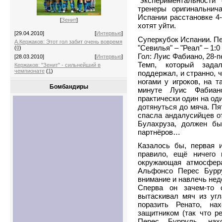
"экспериментальности"
тренеры оригинальнич
Испании расстановке 4-
[
Зенит
]
хотят уйти.
[29.04.2010]
[
Интервью
]
Суперкубок Испании. П
А.Кержаков: Этот гол забит очень вовремя
"Севилья" – "Реал" – 1:0
(
0
)
Гол: Луис Фабиано, 28-пе
[28.03.2010]
[
Интервью
]
Темп, который задал
Кержаков: "Зенит" - сильнейший в
чемпионате
(
1
)
поддержал, и странно, ч
ногами у игроков, на 
Бомбандиры
минуте Луис Фабиан
практически один на од
дотянуться до мяча. Пя
спасла андалусийцев о
Булахруза, должен бы
партнёров…
Казалось бы, первая и
правило, ещё ничего 
окружающая атмосфера
Альфонсо Перес Бурру
внимание и навлечь нед
Сперва он зачем-то 
вытаскивал мяч из угл
поразить Ренато, на
защитником (так что р
Перес Бурруль, нахо