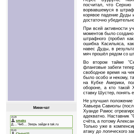
посчитал, что Серхио
ворвавшемуся в штрафн
корявое падение Дуды и
достаточно убедительно
При всей активности у
моментов было создано 
штрафного (пробил как
ошибка Касильяса, как
навес Дуды, в результ
мяч прошёл рядом со шт
Во втором тайме "Се
фланговые забеги тепер
свободное время на че
было особо и некому, т
на Кубке Америки, по
обороне, а кто такой 
ставку Шустер, понять
Не улучшил положение 
Хавьера Савиолы (после
Мини-чат
Хуанде Рамос отреагиро
адекватно. Наставник 
счёта, а потому Алекса
Только уже в компенси
атаку до логического з